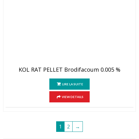
KOL RAT PELLET Brodifacoum 0.005 %
LIRE LA SUITE
VIEW DETAILS
1
2
→