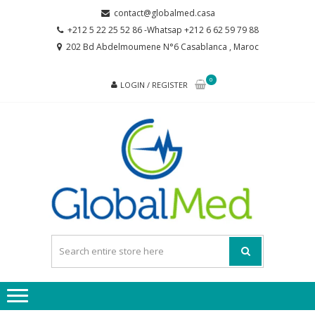
Skip
Skip
contact@globalmed.casa
to
to
+212 5 22 25 52 86 -Whatsap +212 6 62 59 79 88
navigation
content
202 Bd Abdelmoumene N°6 Casablanca , Maroc
0
LOGIN / REGISTER
GL
partenaire
de votre
santé