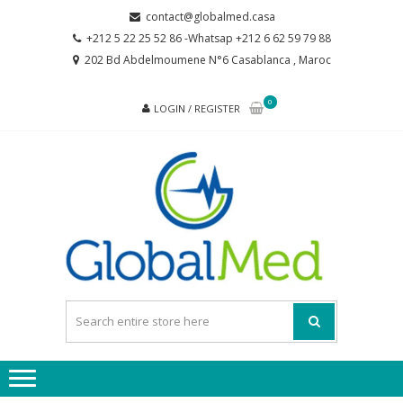
Skip
Skip
contact@globalmed.casa
to
to
+212 5 22 25 52 86 -Whatsap +212 6 62 59 79 88
navigation
content
202 Bd Abdelmoumene N°6 Casablanca , Maroc
0
LOGIN / REGISTER
GL
partenaire
de votre
santé