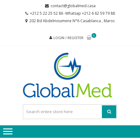
Skip
Skip
contact@globalmed.casa
to
to
+212 5 22 25 52 86 -Whatsap +212 6 62 59 79 88
navigation
content
202 Bd Abdelmoumene N°6 Casablanca , Maroc
0
LOGIN / REGISTER
GL
partenaire
de votre
santé