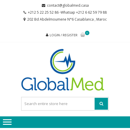
Skip
Skip
contact@globalmed.casa
to
to
+212 5 22 25 52 86 -Whatsap +212 6 62 59 79 88
navigation
content
202 Bd Abdelmoumene N°6 Casablanca , Maroc
0
LOGIN / REGISTER
GL
partenaire
de votre
santé