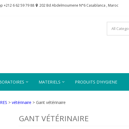
ap +212 6 62 59 79 88
202 Bd Abdelmoumene N°6 Casablanca , Maroc
OBALMED
ire de votre santé
BORATOIRES
MATERIELS
PRODUITS D’HYGIENE
RES
>
vétérinaire
> Gant vétérinaire
GANT VÉTÉRINAIRE