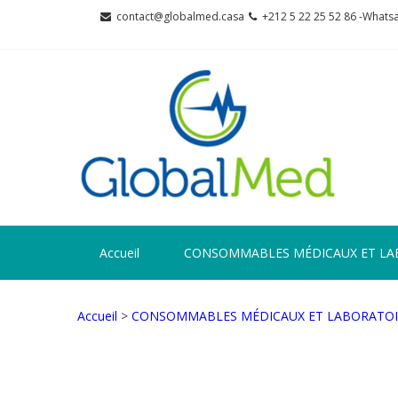
Skip
Skip
contact@globalmed.casa
+212 5 22 25 52 86 -Whats
to
to
navigation
content
GL
partena
Accueil
CONSOMMABLES MÉDICAUX ET LA
Accueil
>
CONSOMMABLES MÉDICAUX ET LABORATOI