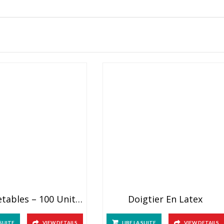
Calots Jetables – 100 Unités
Doigtier En Latex
 SUITE
VIEW DETAILS
LIRE LA SUITE
VIEW DETAILS