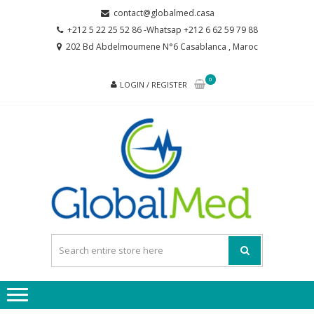
Skip
Skip
contact@globalmed.casa
to
to
+212 5 22 25 52 86 -Whatsap +212 6 62 59 79 88
navigation
content
202 Bd Abdelmoumene N°6 Casablanca , Maroc
0
LOGIN / REGISTER
GL
partenaire
de votre
santé